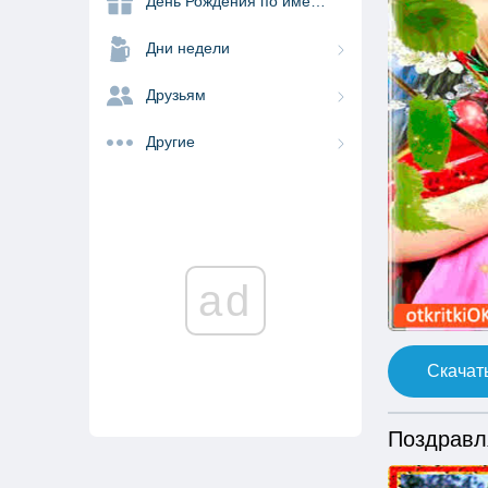
День Рождения по именам
Дни недели
Друзьям
Другие
ad
Скачать
Поздравл