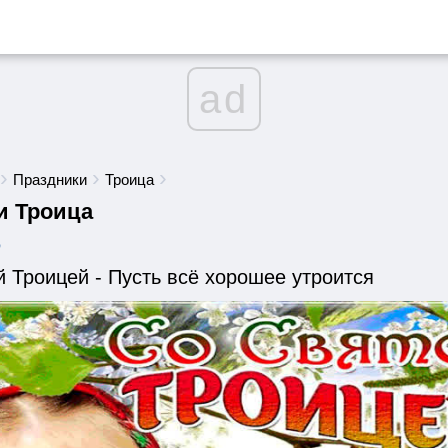
ad
Праздники
Троица
и Троица
6
 Троицей - Пусть всё хорошее утроится