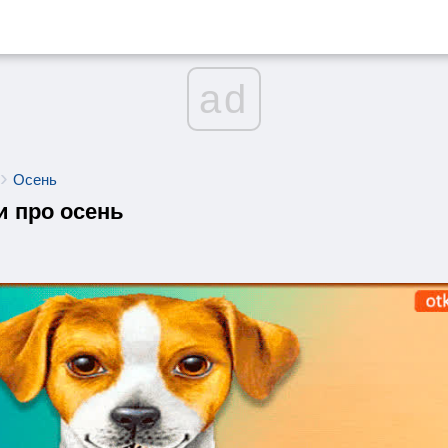
ad
Осень
и про осень