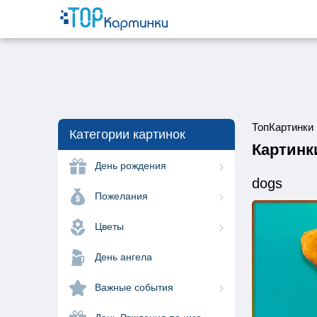
ТопКартинки
Категории картинок
Картинк
День рождения
dogs
Пожелания
Цветы
День ангела
Важные события