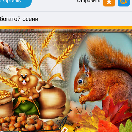
 картинку
Отправить
богатой осени