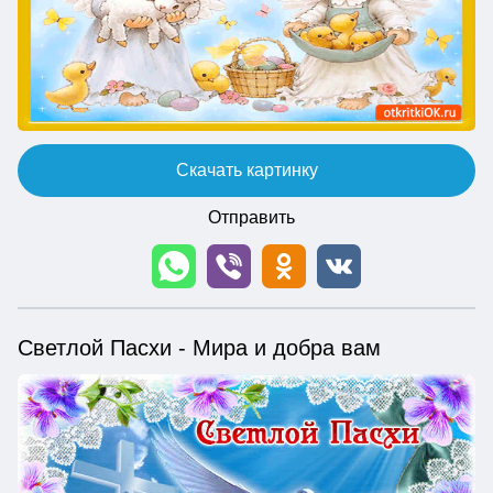
Скачать картинку
Отправить
Светлой Пасхи - Мира и добра вам