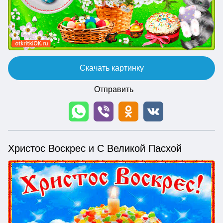
Скачать картинку
Отправить
Христос Воскрес и С Великой Пасхой