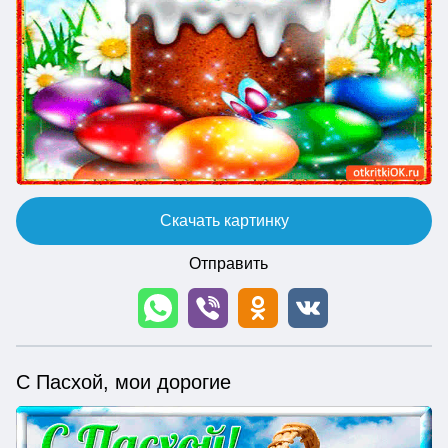
Скачать картинку
Отправить
С Пасхой, мои дорогие