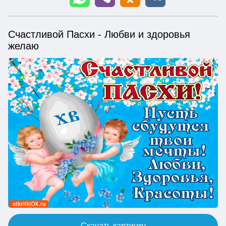
Счастливой Пасхи - Любви и здоровья
желаю
Скачать картинку