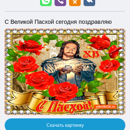
С Великой Пасхой сегодня поздравляю
Скачать картинку