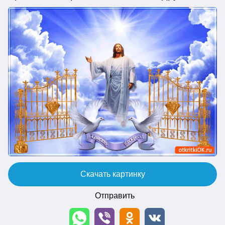
Скачать картинку
Отправить