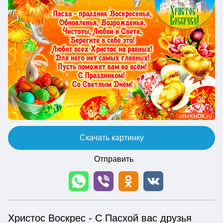
Скачать картинку
Отправить
Христос Воскрес - С Пасхой вас друзья