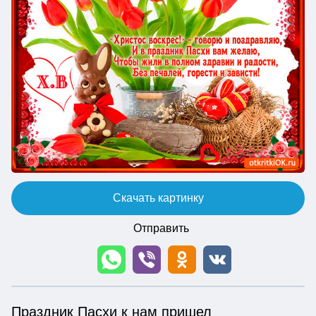
Скачать картинку
Отправить
Праздник Пасхи к нам пришел