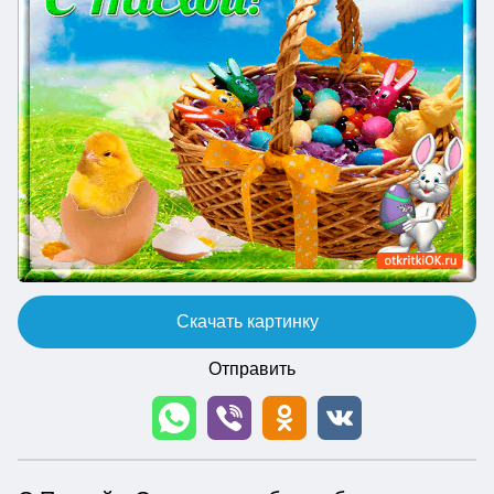
Скачать картинку
Отправить