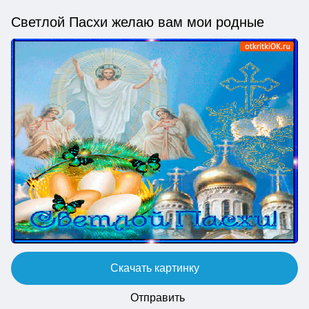
Светлой Пасхи желаю вам мои родные
Скачать картинку
Отправить