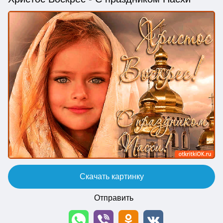
Скачать картинку
Отправить