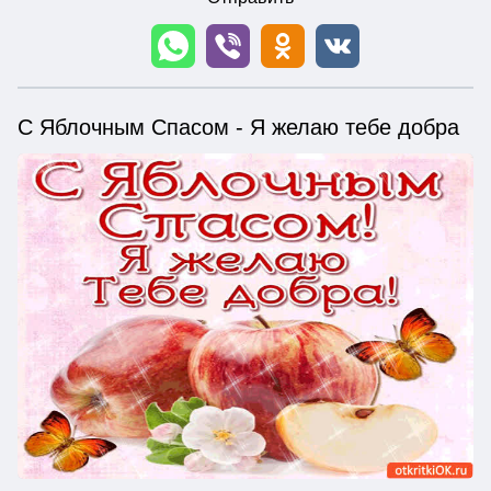
С Яблочным Спасом - Я желаю тебе добра