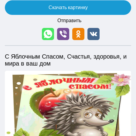
Скачать картинку
Отправить
С Яблочным Спасом, Счастья, здоровья, и
мира в ваш дом