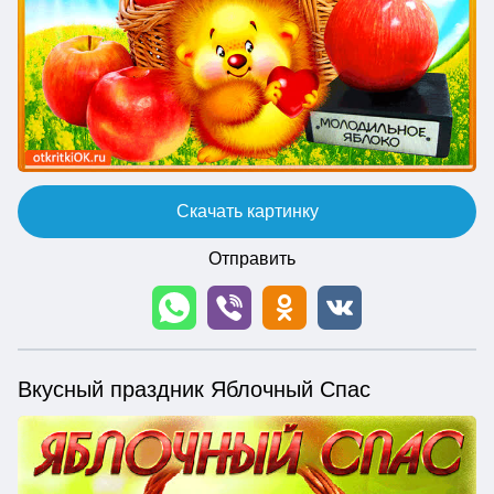
Скачать картинку
Отправить
Вкусный праздник Яблочный Спас