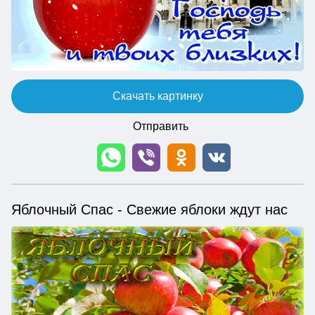
Скачать картинку
Отправить
Яблочный Спас - Свежие яблоки ждут нас