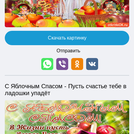
Скачать картинку
Отправить
С Яблочным Спасом - Пусть счастье тебе в
ладошки упадёт