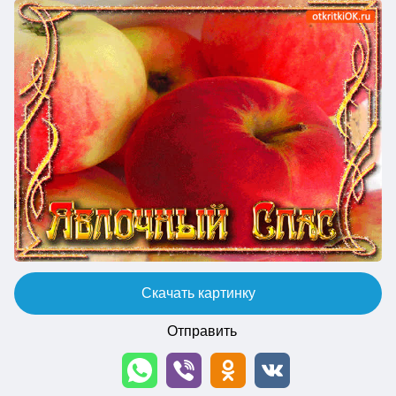
Скачать картинку
Отправить