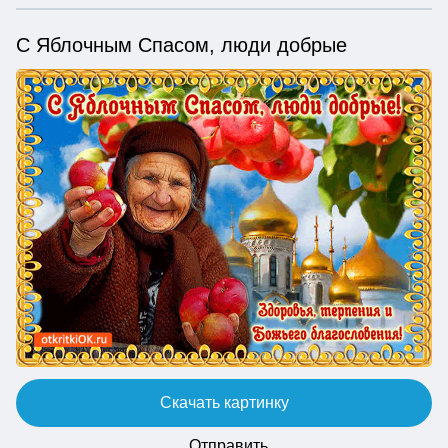
С Яблочным Спасом, люди добрые
Скачать картинку
Отправить