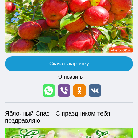
Скачать картинку
Отправить
Яблочный Спас - С праздником тебя
поздравляю