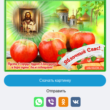
Скачать картинку
Отправить