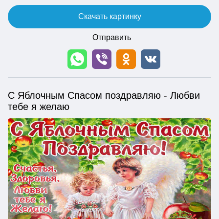
Скачать картинку
Отправить
С Яблочным Спасом поздравляю - Любви
тебе я желаю