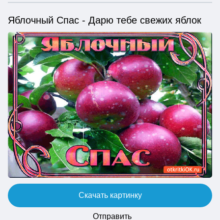
Яблочный Спас - Дарю тебе свежих яблок
Скачать картинку
Отправить