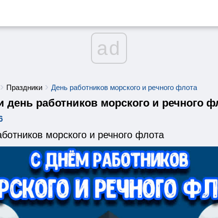
ad
Праздники
День работников морского и речного флота
и день работников морского и речного ф
6
ботников морского и речного флота