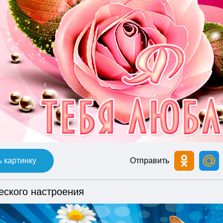
 картинку
Отправить
еского настроения