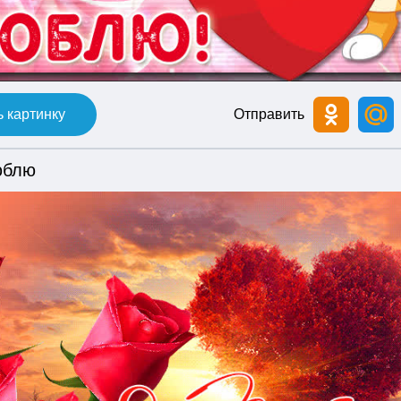
 картинку
Отправить
юблю