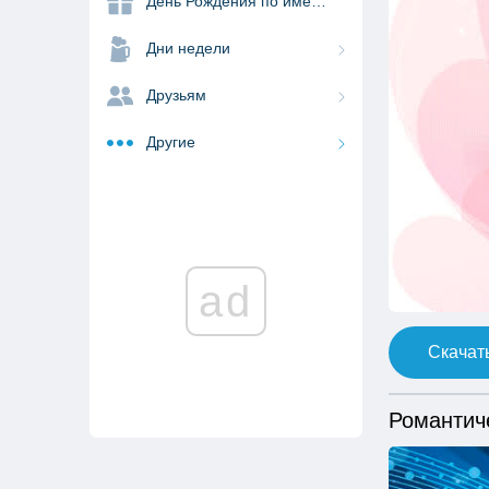
День Рождения по именам
Дни недели
Друзьям
Другие
ad
Скачать
Романтич