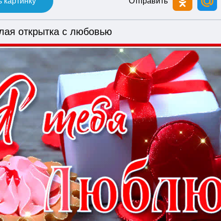
 картинку
Отправить
лая открытка с любовью