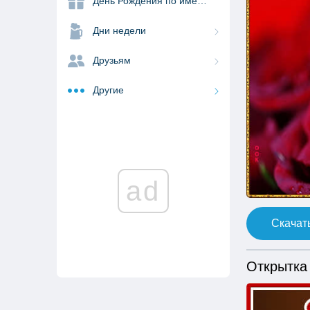
День Рождения по именам
Дни недели
Друзьям
Другие
ad
Скачать
Открытка