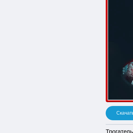
Скачать
Трогател