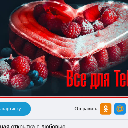
 картинку
Отправить
ьная открытка с любовью