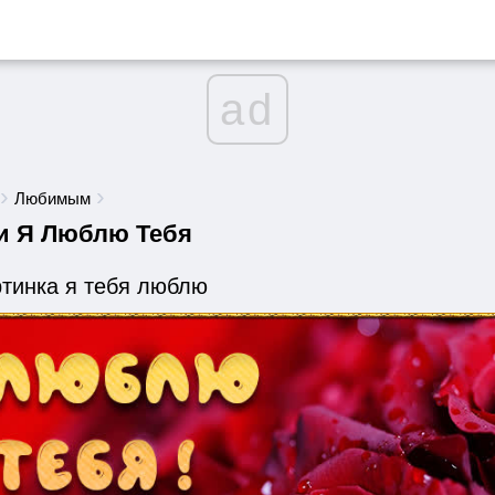
ad
Любимым
и Я Люблю Тебя
ртинка я тебя люблю