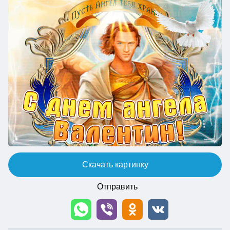
Скачать картинку
Отправить