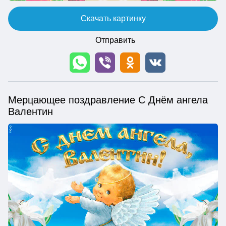
Скачать картинку
Отправить
Мерцающее поздравление С Днём ангела
Валентин