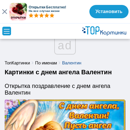
Открытки Бесплатно!
Установить
На все случаи жизни
ad
ТопКартинки
По именам
Валентин
Картинки с днем ангела Валентин
Открытка поздравление с днем ангела
Валентин