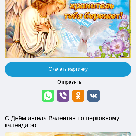
Скачать картинку
Отправить
С Днём ангела Валентин по церковному
календарю