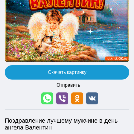
Скачать картинку
Отправить
Поздравление лучшему мужчине в день
ангела Валентин