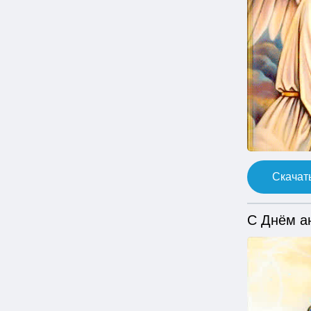
Скачать
С Днём а