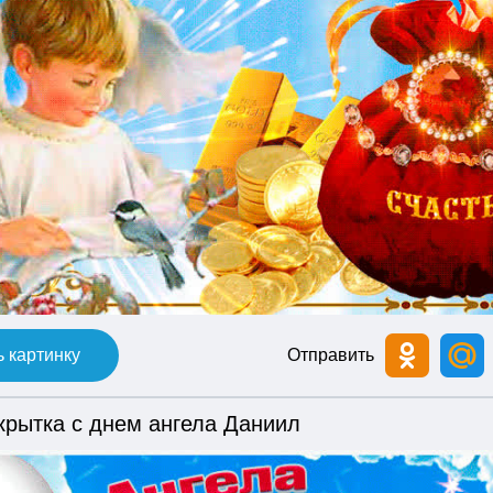
 картинку
Отправить
крытка с днем ангела Даниил