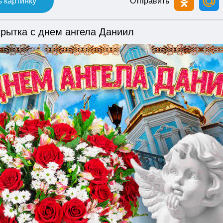
 картинку
Отправить
крытка с днем ангела Даниил