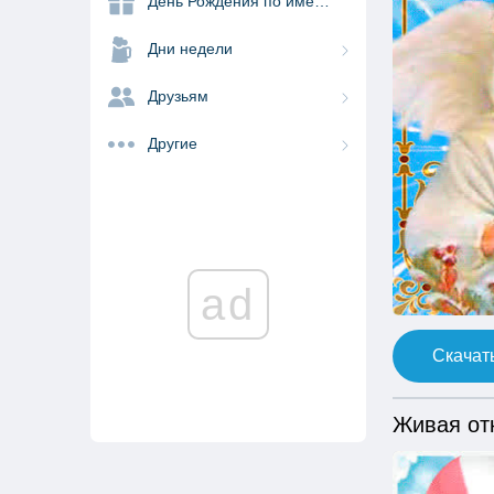
День Рождения по именам
Дни недели
Друзьям
Другие
ad
Скачать
Живая от