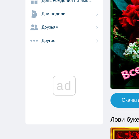
День Рождения по именам
Дни недели
Друзьям
Другие
ad
Скачать
Лови буке